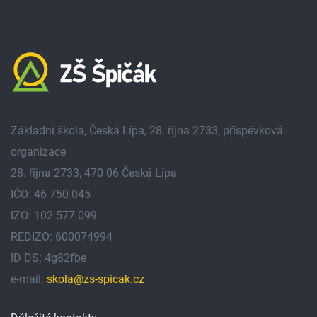
Základní škola, Česká Lípa, 28. října 2733, příspěvková
organizace
28. října 2733, 470 06 Česká Lípa
IČO: 46 750 045
IZO: 102 577 099
REDIZO: 600074994
ID DS: 4g82fbe
e-mail:
skola@zs-spicak.cz