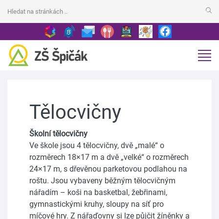
Tělocvičny
Školní tělocvičny
Ve škole jsou 4 tělocvičny, dvě „malé“ o
rozměrech 18×17 m a dvě „velké“ o rozměrech
24×17 m, s dřevěnou parketovou podlahou na
roštu. Jsou vybaveny běžným tělocvičným
nářadím – koši na basketbal, žebřinami,
gymnastickými kruhy, sloupy na síť pro
míčové hry. Z nářaďovny si lze půjčit žíněnky a