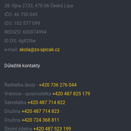
28. října 2733, 470 06 Česká Lípa
IČO: 46 750 045
IZO: 102 577 099
REDIZO: 600074994
ID DS: 4g82fbe
e-mail:
skola@zs-spicak.cz
Důležité kontakty
Ředitelka školy -
+420 736 276 044
Vrátnice - spojovatelka
+420 487 825 179
Sekretářka
+420 487 714 822
Družina
+420 487 714 823
Družina
+420 724 368 811
Školní jídelna
+420 487 523 199