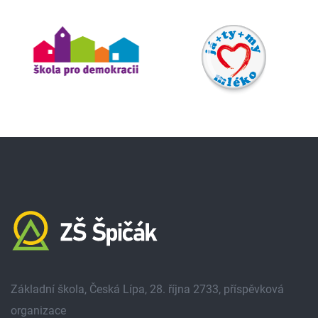
Základní škola, Česká Lípa, 28. října 2733, příspěvková
organizace