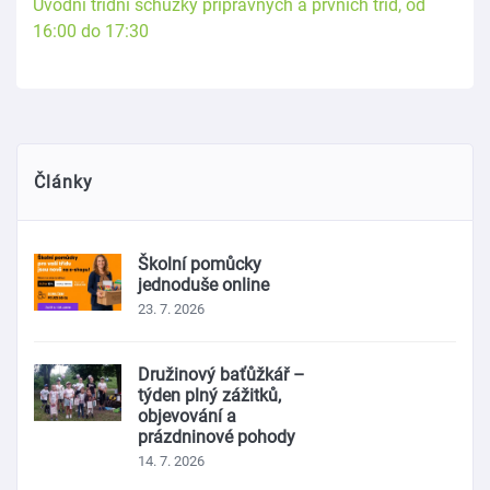
Úvodní třídní schůzky přípravných a prvních tříd, od
16:00 do 17:30
Články
Školní pomůcky
jednoduše online
23. 7. 2026
Družinový baťůžkář –
týden plný zážitků,
objevování a
prázdninové pohody
14. 7. 2026