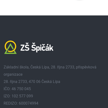
Základní škola, Česká Lípa, 28. října 2733, příspěvková
organizace
28. října 2733, 470 06 Česká Lípa
IČO: 46 750 045
IZO: 102 577 099
REDIZO: 600074994