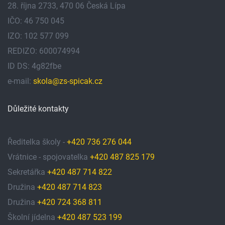
28. října 2733, 470 06 Česká Lípa
IČO: 46 750 045
IZO: 102 577 099
REDIZO: 600074994
ID DS: 4g82fbe
e-mail:
skola@zs-spicak.cz
Důležité kontakty
Ředitelka školy -
+420 736 276 044
Vrátnice - spojovatelka
+420 487 825 179
Sekretářka
+420 487 714 822
Družina
+420 487 714 823
Družina
+420 724 368 811
Školní jídelna
+420 487 523 199