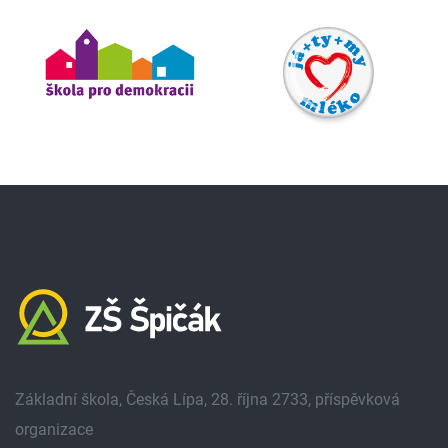
Základní škola, Česká Lípa, 28. října 2733, příspěvková
organizace