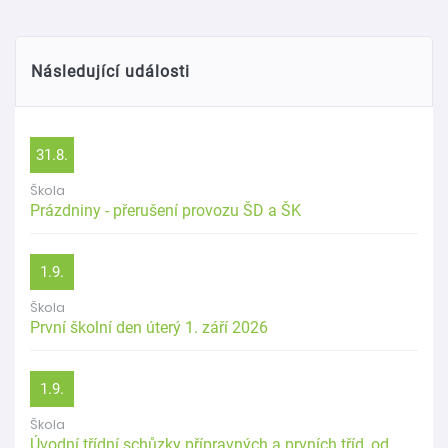
Následující události
31.8.
Škola
Prázdniny - přerušení provozu ŠD a ŠK
1.9.
Škola
První školní den úterý 1. září 2026
1.9.
Škola
Úvodní třídní schůzky přípravných a prvních tříd, od