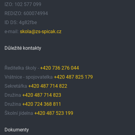
IZO: 102 577 099
REDIZO: 600074994
ID DS: 4g82fbe
e-mail:
skola@zs-spicak.cz
Důležité kontakty
Ředitelka školy -
+420 736 276 044
Vrátnice - spojovatelka
+420 487 825 179
Sekretářka
+420 487 714 822
Družina
+420 487 714 823
Družina
+420 724 368 811
Školní jídelna
+420 487 523 199
Dokumenty