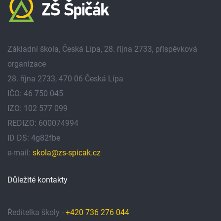
Základní škola, Česká Lípa, 28. října 2733, příspěvková
organizace
28. října 2733, 470 06 Česká Lípa
IČO: 46 750 045
IZO: 102 577 099
REDIZO: 600074994
ID DS: 4g82fbe
e-mail:
skola@zs-spicak.cz
Důležité kontakty
Ředitelka školy -
+420 736 276 044