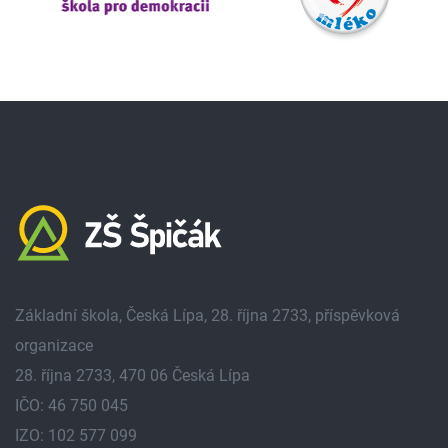
Základní škola, Česká Lípa, 28. října 2733, příspěvková
organizace
28. října 2733, 470 06 Česká Lípa
IČO: 46 750 045
IZO: 102 577 099