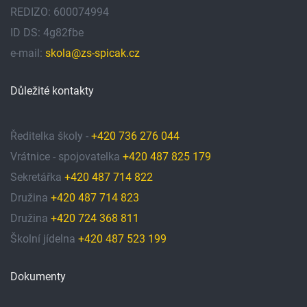
REDIZO: 600074994
ID DS: 4g82fbe
e-mail:
skola@zs-spicak.cz
Důležité kontakty
Ředitelka školy -
+420 736 276 044
Vrátnice - spojovatelka
+420 487 825 179
Sekretářka
+420 487 714 822
Družina
+420 487 714 823
Družina
+420 724 368 811
Školní jídelna
+420 487 523 199
Dokumenty