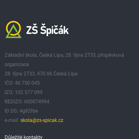
Základní škola, Česká Lípa, 28. října 2733, příspěvková
organizace
28. října 2733, 470 06 Česká Lípa
IČO: 46 750 045
IZO: 102 577 099
REDIZO: 600074994
ID DS: 4g82fbe
e-mail:
skola@zs-spicak.cz
Důležité kontakty