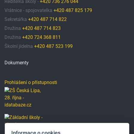
Ředitelka školy -
+420 736 276 044
Vrátnice - spojovatelka
+420 487 825 179
Sekretářka
+420 487 714 822
Družina
+420 487 714 823
Družina
+420 724 368 811
Školní jídelna
+420 487 523 199
Dokumenty
Prohlášení o přístupnosti
Informace o cookies