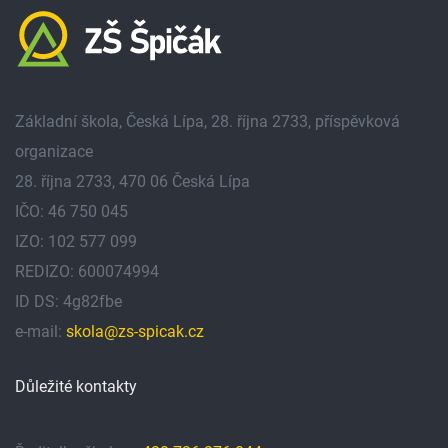
Základní škola, Česká Lípa, 28. října 2733, příspěvková
organizace
28. října 2733, 470 06 Česká Lípa
IČO: 46 750 045
IZO: 102 577 099
REDIZO: 600074994
ID DS: 4g82fbe
e-mail:
skola@zs-spicak.cz
Důležité kontakty