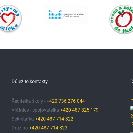
Důležité kontakty
D
Ředitelka školy -
+420 736 276 044
P
Vrátnice - spojovatelka
+420 487 825 179
Sekretářka
+420 487 714 822
Družina
+420 487 714 823