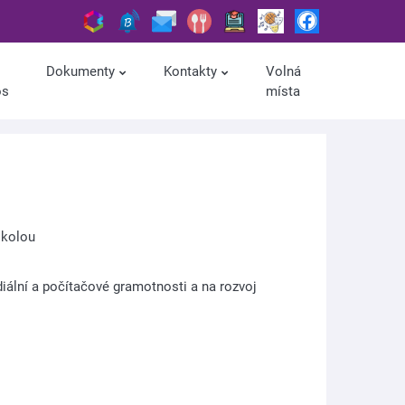
Dokumenty
Kontakty
Volná
os
místa
školou
diální a počítačové gramotnosti a na rozvoj