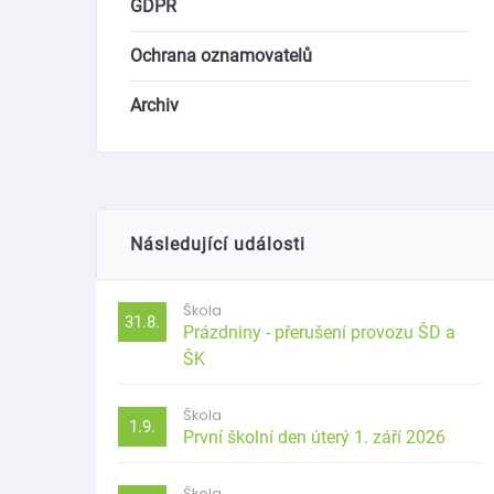
GDPR
Ochrana oznamovatelů
Archiv
Následující události
Škola
31.8.
Prázdniny - přerušení provozu ŠD a
ŠK
Škola
1.9.
První školní den úterý 1. září 2026
Škola