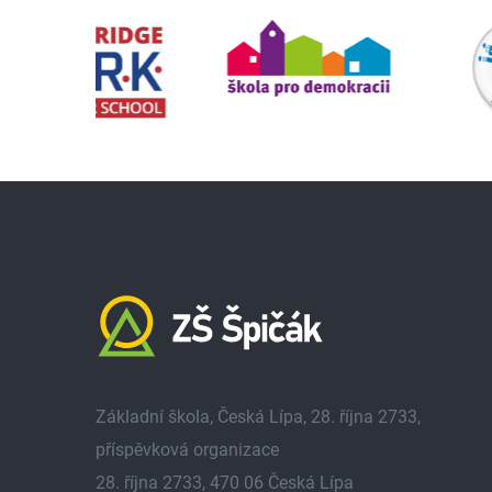
Základní škola, Česká Lípa, 28. října 2733,
příspěvková organizace
28. října 2733, 470 06 Česká Lípa