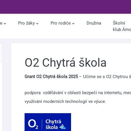
le
Pro žáky
Pro rodiče
Družina
Školní
klub Ám
O2 Chytrá škola
Grant O2 Chytrá škola 2025
– Učíme se s O2 Chytrou 
​podpora vzdělávání v oblasti bezpečí na internetu, me
využívání moderních technologií ve výuce.