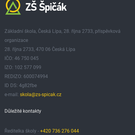
Základní škola, Česká Lípa, 28. října 2733, příspěvková
organizace
28. října 2733, 470 06 Česká Lípa
IČO: 46 750 045
IZO: 102 577 099
REDIZO: 600074994
ID DS: 4g82fbe
e-mail:
skola@zs-spicak.cz
Důležité kontakty
Ředitelka školy -
+420 736 276 044