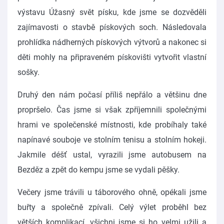
výstavu Úžasný svět písku, kde jsme se dozvěděli
zajímavosti o stavbě pískových soch. Následovala
prohlídka nádherných pískových výtvorů a nakonec si
děti mohly na připraveném pískovišti vytvořit vlastní
sošky.
Druhý den nám počasí příliš nepřálo a většinu dne
propršelo. Čas jsme si však zpříjemnili společnými
hrami ve společenské místnosti, kde probíhaly také
napínavé souboje ve stolním tenisu a stolním hokeji.
Jakmile déšť ustal, vyrazili jsme autobusem na
Bezděz a zpět do kempu jsme se vydali pěšky.
Večery jsme trávili u táborového ohně, opékali jsme
buřty a společně zpívali. Celý výlet proběhl bez
větších komplikací, všichni jsme si ho velmi užili a