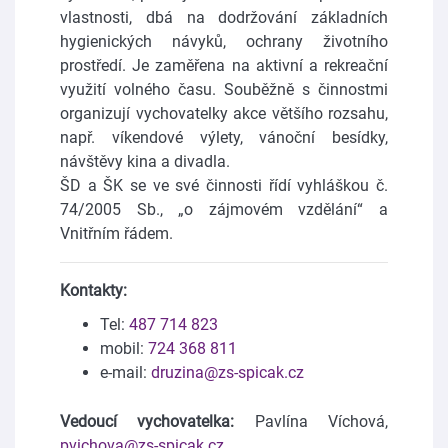
vlastnosti, dbá na dodržování základních
hygienických návyků, ochrany životního
prostředí. Je zaměřena na aktivní a rekreační
využití volného času. Souběžně s činnostmi
organizují vychovatelky akce většího rozsahu,
např. víkendové výlety, vánoční besídky,
návštěvy kina a divadla.
ŠD a ŠK se ve své činnosti řídí vyhláškou č.
74/2005 Sb., „o zájmovém vzdělání“ a
Vnitřním řádem.
Kontakty:
Tel:
487 714 823
mobil:
724 368 811
e-mail:
druzina@zs-spicak.cz
Vedoucí vychovatelka:
Pavlína Víchová,
pvichova@zs-spicak.cz