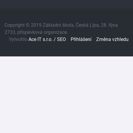
Copyright © 2019 Základní škola, Česká Lípa, 28. října
2733, příspěvková organizace.
Vytvořilo
Ace IT s.r.o. /
SEO
Přihlášení
Změna vzhledu