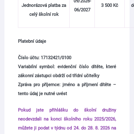
09/2026-
Jednorázová platba za
3 500 Kč
do
06/2027
celý školní rok
Platební údaje
Číslo účtu: 17132421/0100
Variabilní symbol: evidenční číslo dítěte, které
zákonní zástupci obdrží od třídní učitelky
Zpráva pro příjemce: jméno a příjmení dítěte –
tento údaj je nutné uvést
Pokud jste přihlášku do školní družiny
neodevzdali na konci školního roku 2025/2026,
můžete ji podat v týdnu od 24. do 28. 8. 2026 na