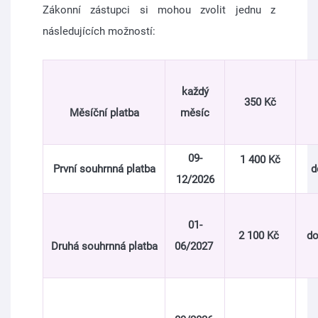
Zákonní zástupci si mohou zvolit jednu z
následujících možností:
každý
350 Kč
Měsíční platba
měsíc
09-
1 400 Kč
První souhrnná platba
do
12/2026
01-
2 100 Kč
do
Druhá souhrnná platba
06/2027