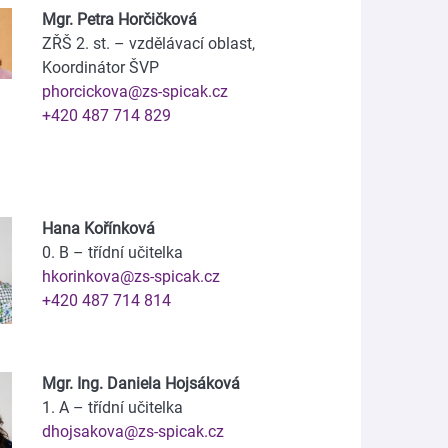
Mgr. Petra Horčičková
ZŘŠ 2. st. – vzdělávací oblast,
Koordinátor ŠVP
phorcickova@zs-spicak.cz
+420 487 714 829
Hana Kořínková
0. B – třídní učitelka
hkorinkova@zs-spicak.cz
+420 487 714 814
Mgr. Ing. Daniela Hojsáková
1. A – třídní učitelka
dhojsakova@zs-spicak.cz