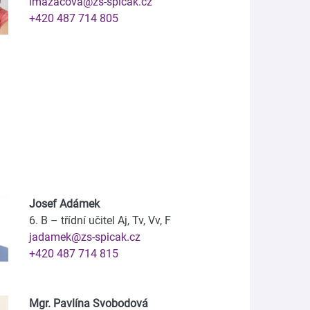
lmazacova@zs-spicak.cz
+420 487 714 805
Josef Adámek
6. B – třídní učitel Aj, Tv, Vv, F
jadamek@zs-spicak.cz
+420 487 714 815
Mgr. Pavlína Svobodová