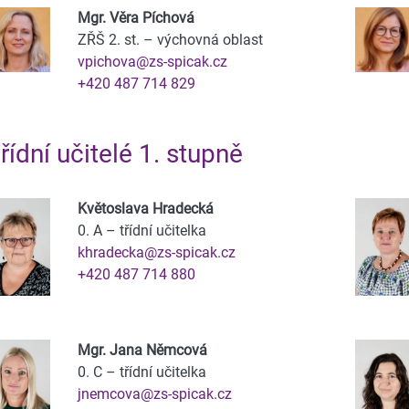
Mgr. Věra Píchová
ZŘŠ 2. st. – výchovná oblast
vpichova@zs-spicak.cz
+420 487 714 829
řídní učitelé 1. stupně
Květoslava Hradecká
0. A – třídní učitelka
khradecka@zs-spicak.cz
+420 487 714 880
Mgr. Jana Němcová
0. C – třídní učitelka
jnemcova@zs-spicak.cz