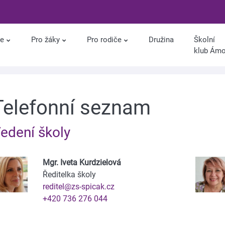
le
Pro žáky
Pro rodiče
Družina
Školní
klub Ám
Telefonní seznam
edení školy
Mgr. Iveta Kurdzielová
Ředitelka školy
reditel@zs-spicak.cz
+420 736 276 044