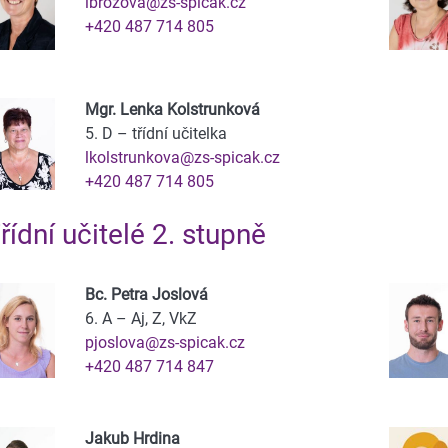
ibrozova@zs-spicak.cz
+420 487 714 805
Mgr. Lenka Kolstrunková
5. D – třídní učitelka
lkolstrunkova@zs-spicak.cz
+420 487 714 805
řídní učitelé 2. stupně
Bc. Petra Joslová
6. A – Aj, Z, VkZ
pjoslova@zs-spicak.cz
+420 487 714 847
Jakub Hrdina