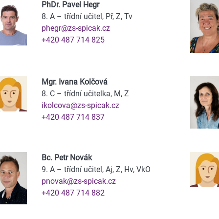
PhDr. Pavel Hegr
8. A – třídní učitel, Př, Z, Tv
phegr@zs-spicak.cz
+420 487 714 825
Mgr. Ivana Kolčová
8. C – třídní učitelka, M, Z
ikolcova@zs-spicak.cz
+420 487 714 837
Bc. Petr Novák
9. A – třídní učitel, Aj, Z, Hv, VkO
pnovak@zs-spicak.cz
+420 487 714 882