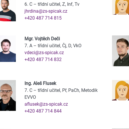
6. C – třídní učitel, Z, Inf, Tv
jhrdina@zs-spicak.cz
+420 487 714 815
Mgr. Vojtěch Deči
7. A – třídní učitel, Čj, D, VkO
vdeci@zs-spicak.cz
+420 487 714 832
Ing. Aleš Flusek
7. C – třídní učitel, Př, PaCh, Metodik
EVVO
aflusek@zs-spicak.cz
+420 487 714 844