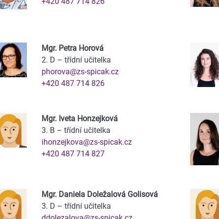
+420 487 714 826
Mgr. Petra Horová
2. D – třídní učitelka
phorova@zs-spicak.cz
+420 487 714 826
Mgr. Iveta Honzejková
3. B – třídní učitelka
ihonzejkova@zs-spicak.cz
+420 487 714 827
Mgr. Daniela Doležalová Golisová
3. D – třídní učitelka
ddolezalova@zs-spicak.cz