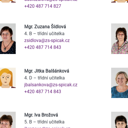
+420 487 714 827
Mgr. Zuzana Šídlová
4. B – třídní učitelka
zsidlova@zs-spicak.cz
+420 487 714 843
Mgr. Jitka Balšánková
4. D – třídní učitelka
jbalsankova@zs-spicak.cz
+420 487 714 843
Mgr. Iva Brožová
5. B – třídní učitelka