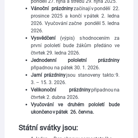
pondělí 27. října a středu 29. října 2025.
Vánoční prázdniny
začínají v pondělí 22.
prosince 2025 a končí v pátek 2. ledna
2026. Vyučování začne pondělí 5. ledna
2026.
Vysvědčení
(výpis) s hodnocením za
první pololetí bude žákům předáno ve
čtvrtek 29. ledna 2026.
Jednodenní pololetní prázdniny
připadnou na pátek 30. 1. 2026.
Jarní prázdniny
jsou stanoveny takto: 9.
3. – 15. 3. 2026.
Velikonoční prázdniny
připadnou na
čtvrtek 2. dubna 2026.
Vyučování ve druhém pololetí bude
ukončeno v pátek 26. června.
Státní svátky jsou: