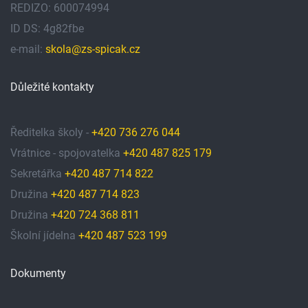
REDIZO: 600074994
ID DS: 4g82fbe
e-mail:
skola@zs-spicak.cz
Důležité kontakty
Ředitelka školy -
+420 736 276 044
Vrátnice - spojovatelka
+420 487 825 179
Sekretářka
+420 487 714 822
Družina
+420 487 714 823
Družina
+420 724 368 811
Školní jídelna
+420 487 523 199
Dokumenty