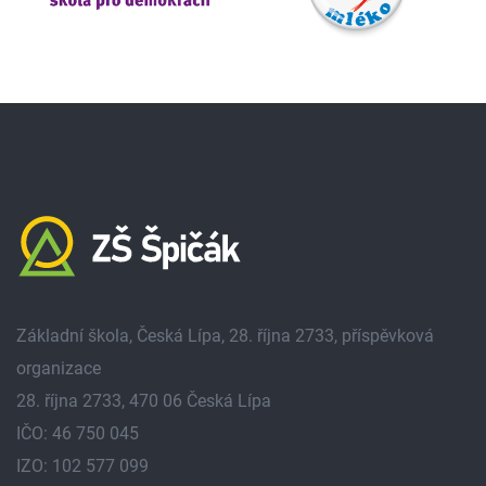
Základní škola, Česká Lípa, 28. října 2733, příspěvková
organizace
28. října 2733, 470 06 Česká Lípa
IČO: 46 750 045
IZO: 102 577 099