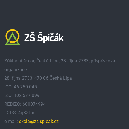
Základní škola, Česká Lípa, 28. října 2733, příspěvková
organizace
28. října 2733, 470 06 Česká Lípa
IČO: 46 750 045
IZO: 102 577 099
REDIZO: 600074994
ID DS: 4g82fbe
e-mail:
skola@zs-spicak.cz