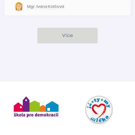
Mgr. Ivana Kolčová
Více