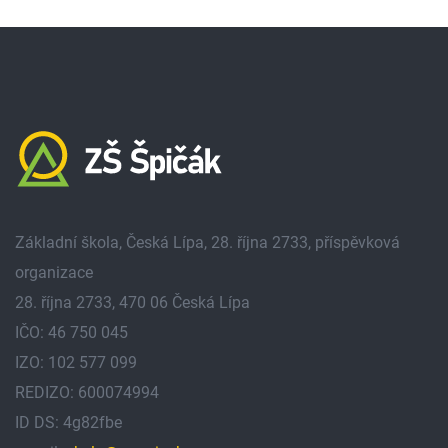
Základní škola, Česká Lípa, 28. října 2733, příspěvková
organizace
28. října 2733, 470 06 Česká Lípa
IČO: 46 750 045
IZO: 102 577 099
REDIZO: 600074994
ID DS: 4g82fbe