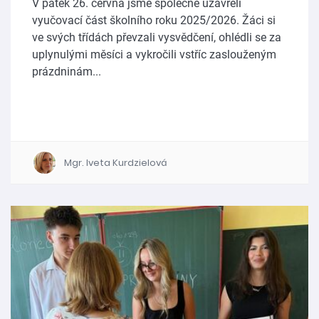
V pátek 26. června jsme společně uzavřeli
vyučovací část školního roku 2025/2026. Žáci si
ve svých třídách převzali vysvědčení, ohlédli se za
uplynulými měsíci a vykročili vstříc zaslouženým
prázdninám...
Mgr. Iveta Kurdzielová