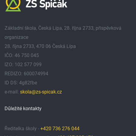
Základní škola, Česká Lípa, 28. října 2733, příspěvková
organizace
28. října 2733, 470 06 Česká Lípa
IČO: 46 750 045
IZO: 102 577 099
REDIZO: 600074994
ID DS: 4g82fbe
e-mail:
skola@zs-spicak.cz
Důležité kontakty
Ředitelka školy -
+420 736 276 044