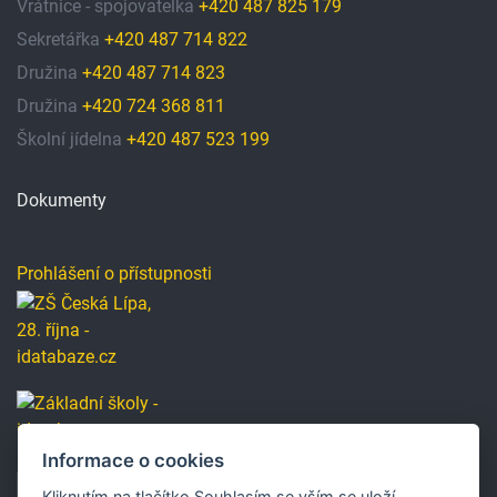
Vrátnice - spojovatelka
+420 487 825 179
Sekretářka
+420 487 714 822
Družina
+420 487 714 823
Družina
+420 724 368 811
Školní jídelna
+420 487 523 199
Dokumenty
Prohlášení o přístupnosti
Informace o cookies
Kliknutím na tlačítko Souhlasím se vším se uloží