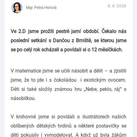
8. 6. 2026
Mgr. Petra Horová
Ve 2.D jsme prožili pestré jarní období. Čekalo nás
poslední setkání s Dančou z Brniště, se kterou jsme
se po celý rok scházeli a povídali si o 12 měsíčkách.
V matematice jsme se učili násobit a dělit – a zjistili
jsme, že to jde i s čokoládou i exotickým ovocem.
Děti si také složily známou hru „Nebe, peklo, ráj“ s
násobilkou.
V knihovně jsme si povídali o ilustrátorech našich
oblíbených dětských hrdinů a některé postavičky se
děti pokusily i vymodelovat. A když už byla žákům