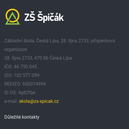
Základní škola, Česká Lípa, 28. října 2733, příspěvková
organizace
28. října 2733, 470 06 Česká Lípa
IČO: 46 750 045
IZO: 102 577 099
REDIZO: 600074994
ID DS: 4g82fbe
e-mail:
skola@zs-spicak.cz
Důležité kontakty