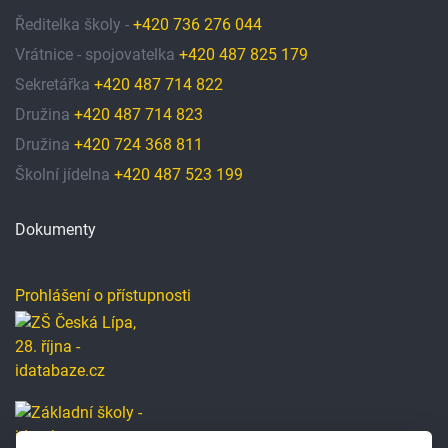
Ředitelka školy -
+420 736 276 044
Vrátnice - spojovatelka
+420 487 825 179
Sekretářka
+420 487 714 822
Družina
+420 487 714 823
Družina
+420 724 368 811
Školní jídelna
+420 487 523 199
Dokumenty
Prohlášení o přístupnosti