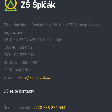
Základní škola, Česká Lípa, 28. října 2733, příspěvková
organizace
28. října 2733, 470 06 Česká Lípa
IČO: 46 750 045
IZO: 102 577 099
REDIZO: 600074994
ID DS: 4g82fbe
e-mail:
skola@zs-spicak.cz
Důležité kontakty
Ředitelka školy -
+420 736 276 044