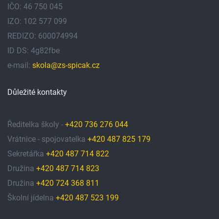
IČO: 46 750 045
IZO: 102 577 099
REDIZO: 600074994
ID DS: 4g82fbe
e-mail:
skola@zs-spicak.cz
Důležité kontakty
Ředitelka školy -
+420 736 276 044
Vrátnice - spojovatelka
+420 487 825 179
Sekretářka
+420 487 714 822
Družina
+420 487 714 823
Družina
+420 724 368 811
Školní jídelna
+420 487 523 199