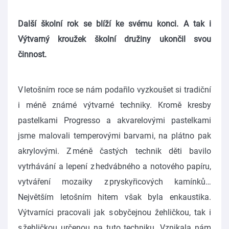
Další školní rok se blíží ke svému konci. A tak i
Výtvarný kroužek školní družiny ukončil svou
činnost.
V letošním roce se nám podařilo vyzkoušet si tradiční
i méně známé výtvarné techniky. Kromě kresby
pastelkami Progresso a akvarelovými pastelkami
jsme malovali temperovými barvami, na plátno pak
akrylovými. Z méně častých technik děti bavilo
vytrhávání a lepení z hedvábného a notového papíru,
vytváření mozaiky z pryskyřicových kamínků…
Největším letošním hitem však byla enkaustika.
Výtvarníci pracovali jak s obyčejnou žehličkou, tak i
s žehličkou určenou na tuto techniku. Vznikala nám