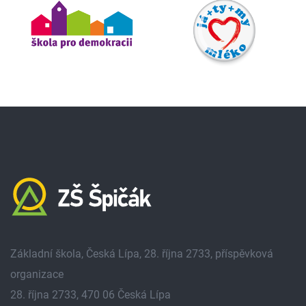
Základní škola, Česká Lípa, 28. října 2733, příspěvková
organizace
28. října 2733, 470 06 Česká Lípa