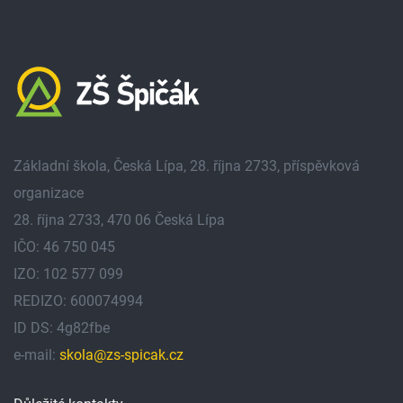
Základní škola, Česká Lípa, 28. října 2733, příspěvková
organizace
28. října 2733, 470 06 Česká Lípa
IČO: 46 750 045
IZO: 102 577 099
REDIZO: 600074994
ID DS: 4g82fbe
e-mail:
skola@zs-spicak.cz