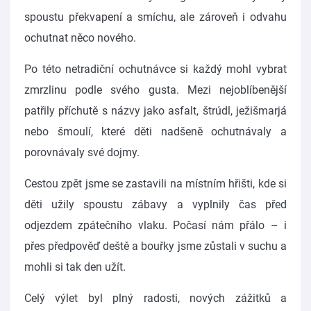
spoustu překvapení a smíchu, ale zároveň i odvahu
ochutnat něco nového.
Po této netradiční ochutnávce si každý mohl vybrat
zmrzlinu podle svého gusta. Mezi nejoblíbenější
patřily příchutě s názvy jako asfalt, štrúdl, ježišmarjá
nebo šmoulí, které děti nadšeně ochutnávaly a
porovnávaly své dojmy.
Cestou zpět jsme se zastavili na místním hřišti, kde si
děti užily spoustu zábavy a vyplnily čas před
odjezdem zpátečního vlaku. Počasí nám přálo – i
přes předpověď deště a bouřky jsme zůstali v suchu a
mohli si tak den užít.
Celý výlet byl plný radosti, nových zážitků a