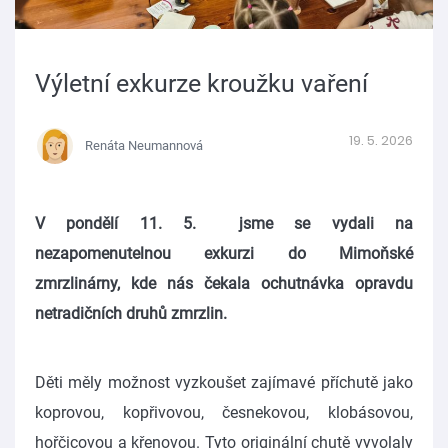
Výletní exkurze kroužku vaření
19. 5. 2026
Renáta Neumannová
V pondělí 11. 5. jsme se vydali na
nezapomenutelnou exkurzi do Mimoňské
zmrzlinárny, kde nás čekala ochutnávka opravdu
netradičních druhů zmrzlin.
Děti měly možnost vyzkoušet zajímavé příchutě jako
koprovou, kopřivovou, česnekovou, klobásovou,
hořčicovou a křenovou. Tyto originální chutě vyvolaly