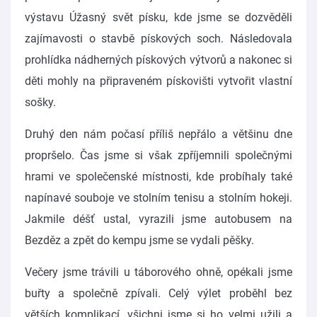
výstavu Úžasný svět písku, kde jsme se dozvěděli
zajímavosti o stavbě pískových soch. Následovala
prohlídka nádherných pískových výtvorů a nakonec si
děti mohly na připraveném pískovišti vytvořit vlastní
sošky.
Druhý den nám počasí příliš nepřálo a většinu dne
propršelo. Čas jsme si však zpříjemnili společnými
hrami ve společenské místnosti, kde probíhaly také
napínavé souboje ve stolním tenisu a stolním hokeji.
Jakmile déšť ustal, vyrazili jsme autobusem na
Bezděz a zpět do kempu jsme se vydali pěšky.
Večery jsme trávili u táborového ohně, opékali jsme
buřty a společně zpívali. Celý výlet proběhl bez
větších komplikací, všichni jsme si ho velmi užili a