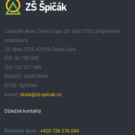
Základní škola, Česká Lípa, 28. října 2733, příspěvková
organizace
28. října 2733, 470 06 Česká Lípa
IČO: 46 750 045
IZO: 102 577 099
REDIZO: 600074994
ID DS: 4g82fbe
e-mail:
skola@zs-spicak.cz
Důležité kontakty
Ředitelka školy -
+420 736 276 044