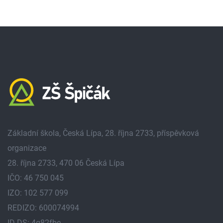
Základní škola, Česká Lípa, 28. října 2733, příspěvková
organizace
28. října 2733, 470 06 Česká Lípa
IČO: 46 750 045
IZO: 102 577 099
REDIZO: 600074994
ID DS: 4g82fbe