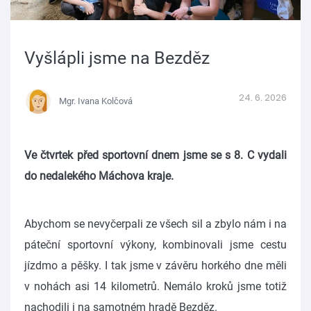
Vyšlápli jsme na Bezděz
24. 6. 2026
Mgr. Ivana Kolčová
Ve čtvrtek před sportovní dnem jsme se s 8. C vydali
do nedalekého Máchova kraje.
Abychom se nevyčerpali ze všech sil a zbylo nám i na
páteční sportovní výkony, kombinovali jsme cestu
jízdmo a pěšky. I tak jsme v závěru horkého dne měli
v nohách asi 14 kilometrů. Nemálo kroků jsme totiž
nachodili i na samotném hradě Bezděz.