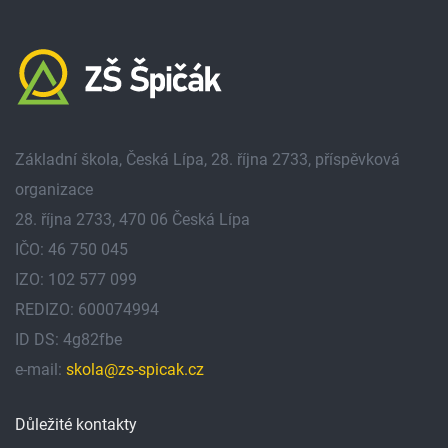
Základní škola, Česká Lípa, 28. října 2733, příspěvková
organizace
28. října 2733, 470 06 Česká Lípa
IČO: 46 750 045
IZO: 102 577 099
REDIZO: 600074994
ID DS: 4g82fbe
e-mail:
skola@zs-spicak.cz
Důležité kontakty