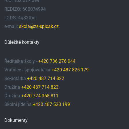
IZO: 102 577 099
REDIZO: 600074994
ID DS: 4g82fbe
e-mail:
skola@zs-spicak.cz
Důležité kontakty
Ředitelka školy -
+420 736 276 044
Vrátnice - spojovatelka
+420 487 825 179
Sekretářka
+420 487 714 822
Družina
+420 487 714 823
Družina
+420 724 368 811
Školní jídelna
+420 487 523 199
Dokumenty