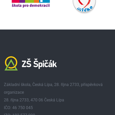
Základní škola, Česká Lípa, 28. října 2733, příspěvková
organizace
28. října 2733, 470 06 Česká Lípa
IČO: 46 750 045