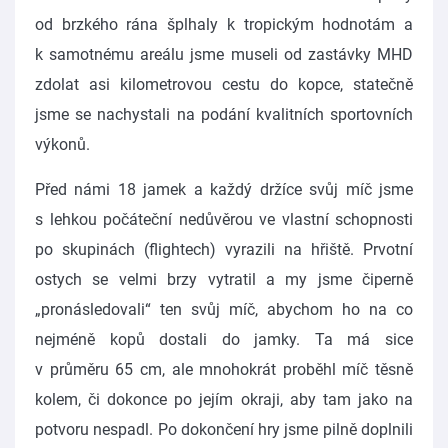
od brzkého rána šplhaly k tropickým hodnotám a
k samotnému areálu jsme museli od zastávky MHD
zdolat asi kilometrovou cestu do kopce, statečně
jsme se nachystali na podání kvalitních sportovních
výkonů.
Před námi 18 jamek a každý držíce svůj míč jsme
s lehkou počáteční nedůvěrou ve vlastní schopnosti
po skupinách (flightech) vyrazili na hřiště. Prvotní
ostych se velmi brzy vytratil a my jsme čiperně
„pronásledovali“ ten svůj míč, abychom ho na co
nejméně kopů dostali do jamky. Ta má sice
v průměru 65 cm, ale mnohokrát proběhl míč těsně
kolem, či dokonce po jejím okraji, aby tam jako na
potvoru nespadl. Po dokončení hry jsme pilně doplnili