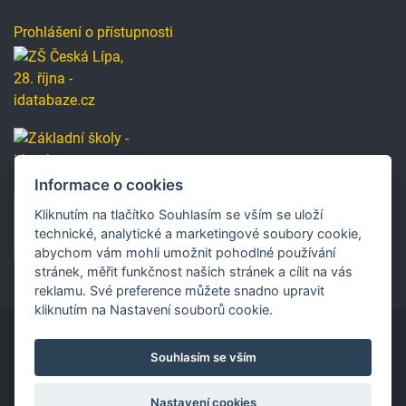
Prohlášení o přístupnosti
Informace o cookies
Kliknutím na tlačítko Souhlasím se vším se uloží
technické, analytické a marketingové soubory cookie,
abychom vám mohli umožnit pohodlné používání
stránek, měřit funkčnost našich stránek a cílit na vás
reklamu. Své preference můžete snadno upravit
kliknutím na Nastavení souborů cookie.
Souhlasím se vším
Copyright © 2019 Základní škola, Česká Lípa, 28. října
2733, příspěvková organizace.
Nastavení cookies
Vytvořilo
Ace IT s.r.o. /
SEO
Přihlášení
Změna vzhledu